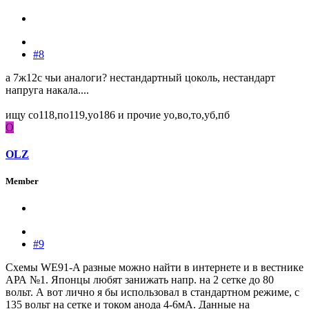
#8
а 7ж12с чьи аналоги? нестандартный цоколь, нестандарт
напруга накала....
ищу со118,по119,уо186 и прочие уо,во,то,уб,пб
O
OLZ
Member
#9
Схемы WE91-A разные можно найти в интернете и в вестнике
АРА №1. Японцы любят занижать напр. на 2 сетке до 80
вольт. А вот лично я бы использовал в стандартном режиме, с
135 вольт на сетке и током анода 4-6мА. Данные на