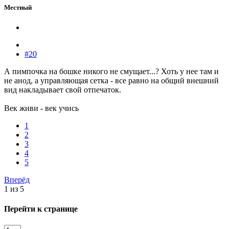
Местный
#20
А пимпочка на бошке никого не смущает...? Хоть у нее там и
не анод, а управляющая сетка - все равно на общий внешний
вид накладывает свой отпечаток.
Век живи - век учись
1
2
3
4
5
Вперёд
1 из 5
Перейти к странице