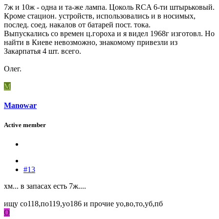
7ж и 10ж - одна и та-же лампа. Цоколь RCA 6-ти штырьковый.
Кроме стацион. устройств, использовались и в носимых,
послед. соед. накалов от батарей пост. тока.
Выпускались со времен ц.гороха и я видел 1968г изготовл. Но
найти в Киеве невозможно, знакомому привезли из
Закарпатья 4 шт. всего.
Олег.
M
Manowar
Active member
#13
хм... в запасах есть 7ж....
ищу со118,по119,уо186 и прочие уо,во,то,уб,пб
O