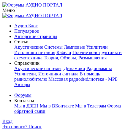
Меню
Аудио Блог
Популярное
Авторские страницы
Статьи
Акустические Системы
Ламповые Усилители
Источники питания
Кабели
Прочие конструктивы и
схемотехника
Теория, Обзоры, Размышления
Справочник
Акустические системы, Динамики
Радиолампы
Усилители, Источники сигнала
В помощь
радиолюбителю
Массовая радиобиблиотека - МРБ
Авторы
Форумы
Контакты
Мы в ДЗЕН
Мы в ВКонтакте
Мы в Телеграм
Форма
обратной связи
Вход
Что нового?
Поиск