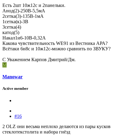
Есть 2шт 10ж12с и 2панельки.
Анод(2)-250В-5,5мА
2сетка(3)-135В-1мА
1сетка(к)-3В
3сетка(4)
катод(5)
Накал1и6-10В-0,32А
Какова чувствительность WE91 из Вестника АРА?
Всётаки 6н8с и 10ж12с-можно сравнить по ЗВУКУ?
С Уважением Карпов Дмитрий/Дм.
M
Manowar
Active member
#16
2 OLZ они весьма неплохо делаются из пары кусков
стеклотекстолита и набора гнёзд