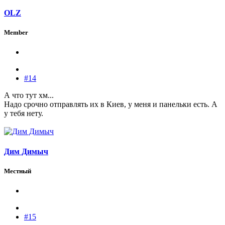
OLZ
Member
#14
А что тут хм...
Надо срочно отправлять их в Киев, у меня и панельки есть. А
у тебя нету.
Дим Димыч
Местный
#15