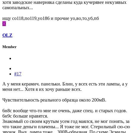
хотя заводские наверняка сделаны куда кучерявее некузявых
самопальных...
ищу со118,по119,уо186 и прочие уо,во,то,уб,пб
O
OLZ
Member
#17
А у меня керамич. панельки. Блин, у всех есть эти лампы, а у
меня нет... Хотя я их хочу раньше всех.
Чувствительность реального образца около 200мВ.
6н8с вообще что-то мне не очень, даже спец. и старых годов.
6н9с больше нравятся.
Знакомый со своим крутым усем год маялся, не мог понять, за
что такие деньги плачены... Я тоже не мог. Стерильный сю-сю
звучок. Вых. лампа тоже... 300В-образная. По схеме Эсмилы.