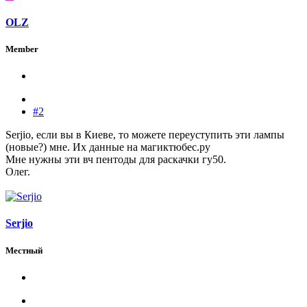
OLZ
Member
#2
Serjio, если вы в Киеве, то можете переуступить эти лампы
(новые?) мне. Их данные на магиктюбес.ру
Мне нужны эти вч пентоды для раскачки гу50.
Олег.
Serjio
Местный