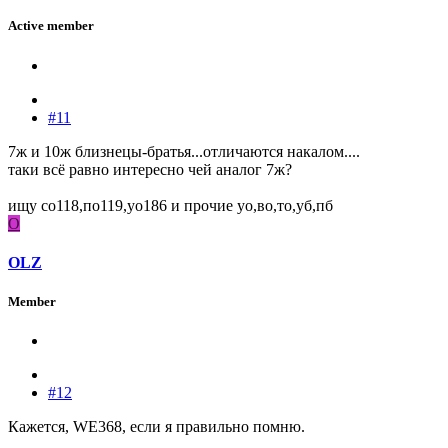
Active member
#11
7ж и 10ж близнецы-братья...отличаются накалом....
таки всё равно интересно чей аналог 7ж?
ищу со118,по119,уо186 и прочие уо,во,то,уб,пб
O
OLZ
Member
#12
Кажется, WE368, если я правильно помню.