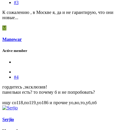
#3
К сожалению , в Москве я, да и не гарантирую, что они
новые...
M
Manowar
Active member
#4
гордитесь ,эксклюзив!
панельки есть? то почему б и не попробовать?
ищу со118,по119,уо186 и прочие уо,во,то,уб,пб
Serjio