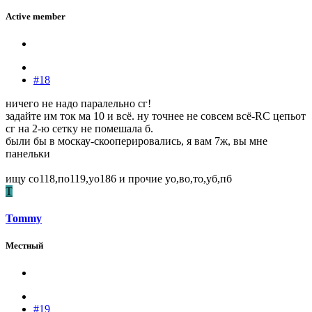
Active member
#18
ничего не надо паралельно сг!
задайте им ток ма 10 и всё. ну точнее не совсем всё-RC цепьот
сг на 2-ю сетку не помешала б.
были бы в москау-скооперировались, я вам 7ж, вы мне
панельки
ищу со118,по119,уо186 и прочие уо,во,то,уб,пб
T
Tommy
Местный
#19