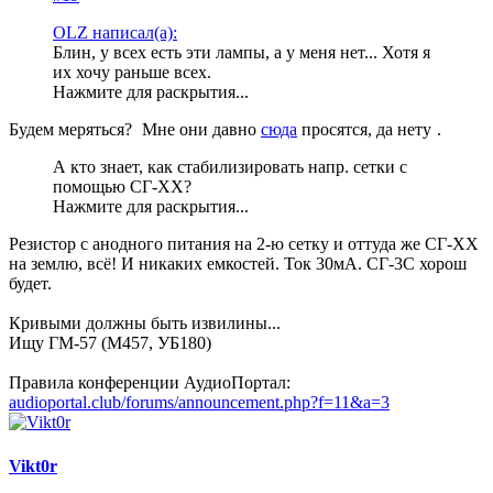
OLZ написал(а):
Блин, у всех есть эти лампы, а у меня нет... Хотя я
их хочу раньше всех.
Нажмите для раскрытия...
Будем меряться?
Мне они давно
сюда
просятся, да нету
.
А кто знает, как стабилизировать напр. сетки с
помощью СГ-ХХ?
Нажмите для раскрытия...
Резистор с анодного питания на 2-ю сетку и оттуда же СГ-ХХ
на землю, всё! И никаких емкостей. Ток 30мА. СГ-3С хорош
будет.
Кривыми должны быть извилины...
Ищу ГМ-57 (М457, УБ180)
Правила конференции АудиоПортал:
audioportal.club/forums/announcement.php?f=11&a=3
Vikt0r