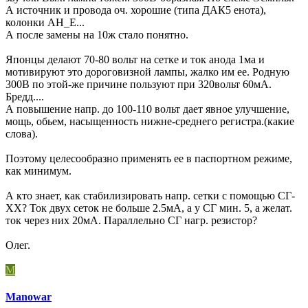
А источник и провода оч. хорошие (типа ДАК5 енота),
колонки АН_Е...
А после замены на 10ж стало понятно.
Японцы делают 70-80 вольт на сетке и ток анода 1ма и
мотивируют это дороговизной лампы, жалко им ее. Родную
300В по этой-же причине пользуют при 320вольт 60мА.
Бредд....
А повышение напр. до 100-110 вольт дает явное улучшение,
мощь, обьем, насыщенность нижне-среднего регистра.(какие
слова).
Поэтому целесообразно применять ее в паспортном режиме,
как минимум.
А кто знает, как стабилизировать напр. сетки с помощью СГ-
ХХ? Ток двух сеток не больше 2.5мА, а у СГ мин. 5, а желат.
ток через них 20мА. Параллельно СГ нагр. резистор?
Олег.
M
Manowar