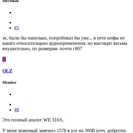
Местный
#5
эх, были бы панельки, попробовал бы уже... в нете инфы не
нашёл относителщьно аудиоприменения. но выглядят весьма
внушительно, по размерам- почти г807
O
OLZ
Member
#6
Это полный аналог WE 310A.
У меня знакомый заменил 1578 в усе на 300В (очч. добротно