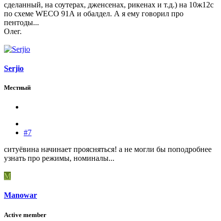
сделанный, на соутерах, дженсенах, рикенах и т.д.) на 10ж12с
по схеме WEСО 91А и обалдел. А я ему говорил про
пентоды...
Олег.
Serjio
Местный
#7
ситуёвина начинает проясняться! а не могли бы поподробнее
узнать про режимы, номиналы...
M
Manowar
Active member