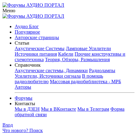
Меню
Аудио Блог
Популярное
Авторские страницы
Статьи
Акустические Системы
Ламповые Усилители
Источники питания
Кабели
Прочие конструктивы и
схемотехника
Теория, Обзоры, Размышления
Справочник
Акустические системы, Динамики
Радиолампы
Усилители, Источники сигнала
В помощь
радиолюбителю
Массовая радиобиблиотека - МРБ
Авторы
Форумы
Контакты
Мы в ДЗЕН
Мы в ВКонтакте
Мы в Телеграм
Форма
обратной связи
Вход
Что нового?
Поиск