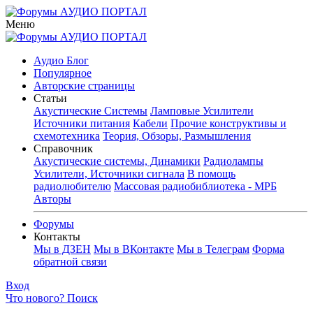
Меню
Аудио Блог
Популярное
Авторские страницы
Статьи
Акустические Системы
Ламповые Усилители
Источники питания
Кабели
Прочие конструктивы и
схемотехника
Теория, Обзоры, Размышления
Справочник
Акустические системы, Динамики
Радиолампы
Усилители, Источники сигнала
В помощь
радиолюбителю
Массовая радиобиблиотека - МРБ
Авторы
Форумы
Контакты
Мы в ДЗЕН
Мы в ВКонтакте
Мы в Телеграм
Форма
обратной связи
Вход
Что нового?
Поиск